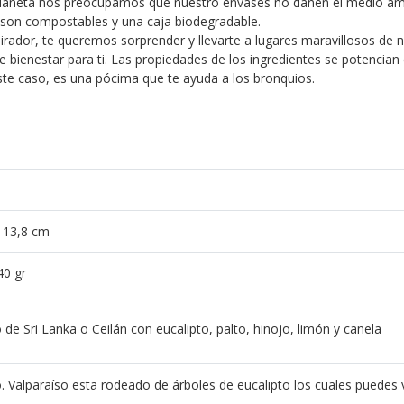
aneta nos preocupamos que nuestro envases no dañen el medio ambi
e son compostables y una caja biodegradable.
rador, te queremos sorprender y llevarte a lugares maravillosos de 
 bienestar para ti. Las propiedades de los ingredientes se potencian e
ste caso, es una pócima que te ayuda a los bronquios.
× 13,8 cm
40 gr
 de Sri Lanka o Ceilán con eucalipto, palto, hinojo, limón y canela
o. Valparaíso esta rodeado de árboles de eucalipto los cuales puedes v