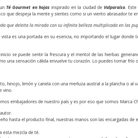
 un
Té
Gourmet en hojas
inspirado en la ciudad de
Valparaíso
. Este
sco que despeja la mente y sientes como si un viento abrasador te en
ada que deleita la mirada con su infinita belleza multiplicada en las pup
a vista es una portada en su esencia, no importando el lugar donde t
inicio se puede sentir la frescura y el mentol de las hierbas genera
o una sensación cálida envuelve tu corazón. Lo puedes tomar frío o 
to, hinojo, limón y canela con una merluza austral a la plancha o al 
e vino.
mos embajadores de nuestro país y es por eso que somos Marca Chi
autor.
eño hasta el producto final, nuestras manos son las encargadas de e
a esta mezcla de té.