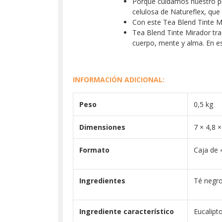
Porque cuidamos nuestro pl
celulosa de Natureflex, qu
Con este Tea Blend Tinte Mi
Tea Blend Tinte Mirador trae
cuerpo, mente y alma. En e
INFORMACIÓN ADICIONAL:
Peso
0,5 kg
Dimensiones
7 × 4,8 
Formato
Caja de 
Ingredientes
Té negro
Ingrediente característico
Eucalipt