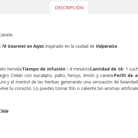
DESCRIPCIÓN
 canela
n
Té
Gourmet en hojas
inspirado en la ciudad de
Valparaíso
.
én hervida
Tiempo de infusión :
4 minutos
Cantidad de té:
1 cuch
egro Ceilán con eucalipto, palto, hinojo, limón y canela.
Perfil de 
escura y el mentol de las hierbas generando una sensación de livianda
ve tu corazón. Lo puedes tomar frío o caliente.Sin aromas artificiales
Chile