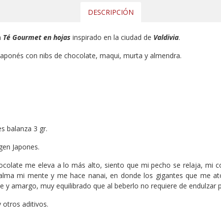
DESCRIPCIÓN
n
Té Gourmet en hojas
inspirado en la ciudad de
V
aldivia
.
 Japonés con nibs de chocolate, maqui, murta y almendra.
es balanza 3 gr.
igen Japones.
ocolate me eleva a lo más alto, siento que mi pecho se relaja, mi 
 calma mi mente y me hace nanai, en donde los gigantes que me a
e y amargo, muy equilibrado que al beberlo no requiere de endulzar p
 otros aditivos.