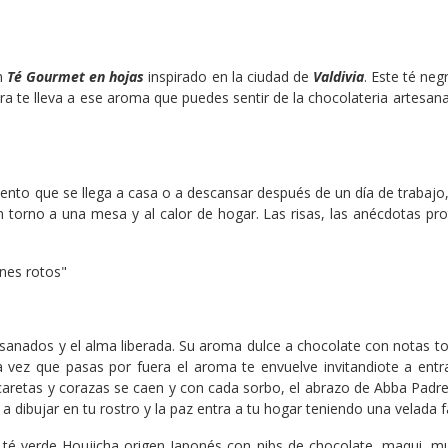
n
Té Gourmet en hojas
inspirado en la ciudad de
V
aldivia
. Este té ne
a te lleva a ese aroma que puedes sentir de la chocolateria artesana
nto que se llega a casa o a descansar después de un día de trabajo
n torno a una mesa y al calor de hogar. Las risas, las anécdotas pr
ones rotos"
sanados y el alma liberada. Su aroma dulce a chocolate con notas t
a vez que pasas por fuera el aroma te envuelve invitandiote a en
s caretas y corazas se caen y con cada sorbo, el abrazo de Abba Padre
 dibujar en tu rostro y la paz entra a tu hogar teniendo una velada f
té verde Houjicha origen Japonés con nibs de chocolate, maqui, mur