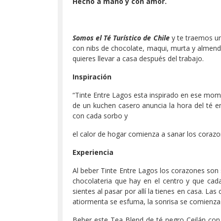
Hecho a mano y con amor.
Somos el Té Turístico de Chile
y te traemos u
con nibs de chocolate, maqui, murta y almendr
quieres llevar a casa después del trabajo.
Inspiración
“Tinte Entre Lagos esta inspirado en ese mome
de un kuchen casero anuncia la hora del té e
con cada sorbo y
el calor de hogar comienza a sanar los coraz
Experiencia
Al beber Tinte Entre Lagos los corazones son 
chocolateria que hay en el centro y que cad
sientes al pasar por allí la tienes en casa. La
atiormenta se esfuma, la sonrisa se comienza a
Beber este Tea Blend de té negro Ceilán con 