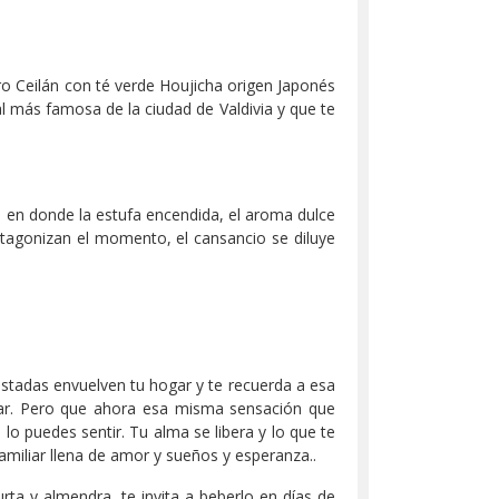
gro Ceilán con té verde Houjicha origen Japonés
l más famosa de la ciudad de Valdivia y que te
, en donde la estufa encendida, el aroma dulce
otagonizan el momento, el cansancio se diluye
ostadas envuelven tu hogar y te recuerda a esa
trar. Pero que ahora esa misma sensación que
 lo puedes sentir. Tu alma se libera y lo que te
amiliar llena de amor y sueños y esperanza..
ta y almendra, te invita a beberlo en días de